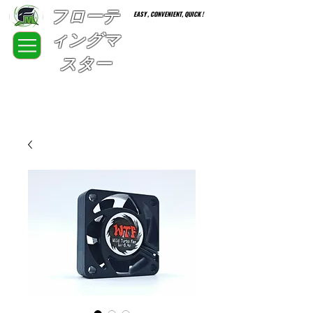
フローテ
EASY , CONVENIENT, QUICK !
ィングマ
スター
FloatingMaster RC car high quality optional parts