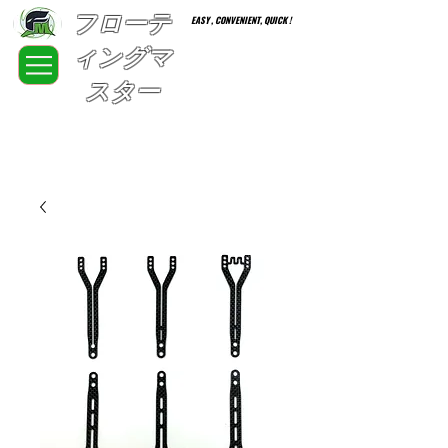
フローテ
EASY , CONVENIENT, QUICK !
ィングマ
スター
FloatingMaster RC car high quality optional parts