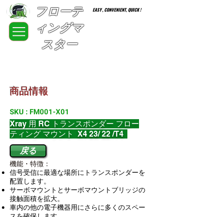
フローテ
EASY , CONVENIENT, QUICK !
ィングマ
スター
FloatingMaster RC car high quality optional parts
商品情報
SKU : FM001-X01
Xray 用 RC トランスポンダー フロー
ティング マウント X4 23/ 22 /T4
戻る
機能・特徴：
信号受信に最適な場所にトランスポンダーを
配置します。​
サーボマウントとサーボマウントブリッジの
接触面積を拡大。
車内の他の電子機器用にさらに多くのスペー
スを確保します。