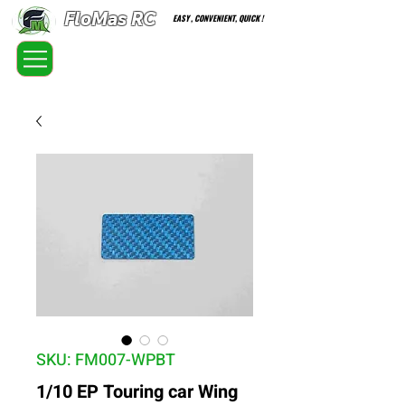
FloMas RC
EASY , CONVENIENT, QUICK !
FloatingMaster RC car high quality optional parts
SKU: FM007-WPBT
1/10 EP Touring car Wing