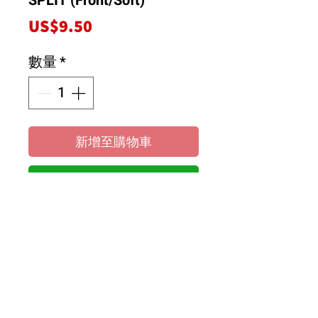
SPLIT (Front/Soft)
價
US$9.50
格
數量
*
新增至購物車
立即購買
1. Option for X4’24/25.
2. More space between the
gear and top deck.
3. 2mm graphite