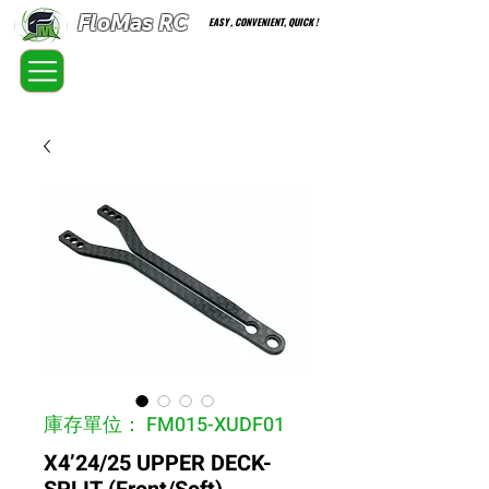
FloMas RC
EASY , CONVENIENT, QUICK !
FloatingMaster RC car high quality optional parts
庫存單位： FM015-XUDF01
X4’24/25 UPPER DECK-